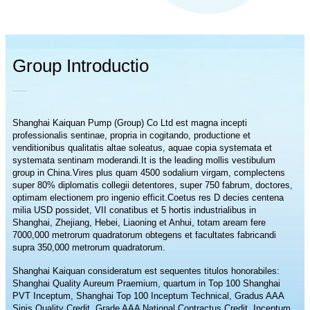
Group Introductio
Shanghai Kaiquan Pump (Group) Co Ltd est magna incepti
professionalis sentinae, propria in cogitando, productione et
venditionibus qualitatis altae soleatus, aquae copia systemata et
systemata sentinam moderandi.It is the leading mollis vestibulum
group in China.Vires plus quam 4500 sodalium virgam, complectens
super 80% diplomatis collegii detentores, super 750 fabrum, doctores,
optimam electionem pro ingenio efficit.Coetus res D decies centena
milia USD possidet, VII conatibus et 5 hortis industrialibus in
Shanghai, Zhejiang, Hebei, Liaoning et Anhui, totam aream fere
7000,000 metrorum quadratorum obtegens et facultates fabricandi
supra 350,000 metrorum quadratorum.
Shanghai Kaiquan consideratum est sequentes titulos honorabiles:
Shanghai Quality Aureum Praemium, quartum in Top 100 Shanghai
PVT Inceptum, Shanghai Top 100 Inceptum Technical, Gradus AAA
Sinis Quality Credit, Grade AAA National Contractus Credit, Inceptum