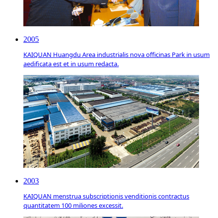
2005
KAIQUAN Huangdu Area industrialis nova officinas Park in usum
aedificata est et in usum redacta.
2003
KAIQUAN menstrua subscriptionis venditionis contractus
quantitatem 100 miliones excessit.