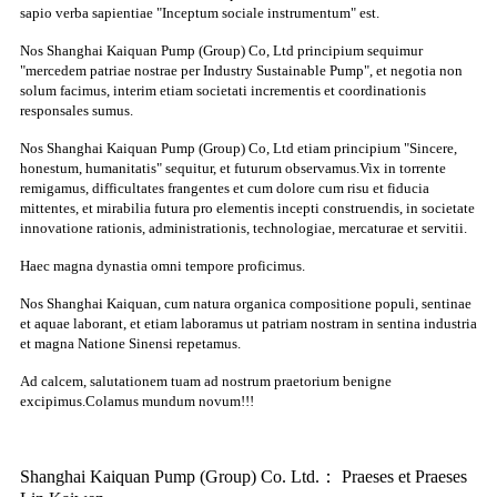
sapio verba sapientiae "Inceptum sociale instrumentum" est.
Nos Shanghai Kaiquan Pump (Group) Co, Ltd principium sequimur
"mercedem patriae nostrae per Industry Sustainable Pump", et negotia non
solum facimus, interim etiam societati incrementis et coordinationis
responsales sumus.
Nos Shanghai Kaiquan Pump (Group) Co, Ltd etiam principium "Sincere,
honestum, humanitatis" sequitur, et futurum observamus.Vix in torrente
remigamus, difficultates frangentes et cum dolore cum risu et fiducia
mittentes, et mirabilia futura pro elementis incepti construendis, in societate
innovatione rationis, administrationis, technologiae, mercaturae et servitii.
Haec magna dynastia omni tempore proficimus.
Nos Shanghai Kaiquan, cum natura organica compositione populi, sentinae
et aquae laborant, et etiam laboramus ut patriam nostram in sentina industria
et magna Natione Sinensi repetamus.
Ad calcem, salutationem tuam ad nostrum praetorium benigne
excipimus.Colamus mundum novum!!!
Shanghai Kaiquan Pump (Group) Co. Ltd.： Praeses et Praeses