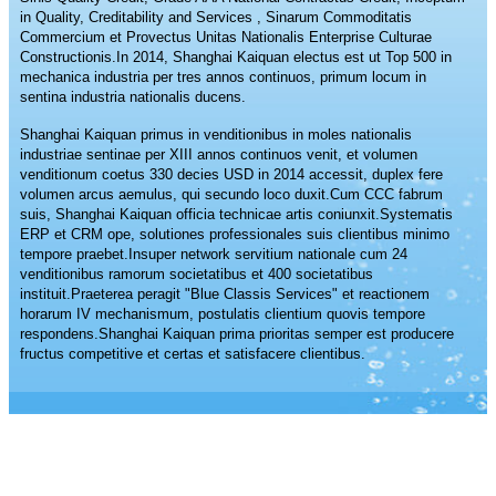
in Quality, Creditability and Services , Sinarum Commoditatis
Commercium et Provectus Unitas Nationalis Enterprise Culturae
Constructionis.In 2014, Shanghai Kaiquan electus est ut Top 500 in
mechanica industria per tres annos continuos, primum locum in
sentina industria nationalis ducens.
Shanghai Kaiquan primus in venditionibus in moles nationalis
industriae sentinae per XIII annos continuos venit, et volumen
venditionum coetus 330 decies USD in 2014 accessit, duplex fere
volumen arcus aemulus, qui secundo loco duxit.Cum CCC fabrum
suis, Shanghai Kaiquan officia technicae artis coniunxit.Systematis
ERP et CRM ope, solutiones professionales suis clientibus minimo
tempore praebet.Insuper network servitium nationale cum 24
venditionibus ramorum societatibus et 400 societatibus
instituit.Praeterea peragit "Blue Classis Services" et reactionem
horarum IV mechanismum, postulatis clientium quovis tempore
respondens.Shanghai Kaiquan prima prioritas semper est producere
fructus competitive et certas et satisfacere clientibus.