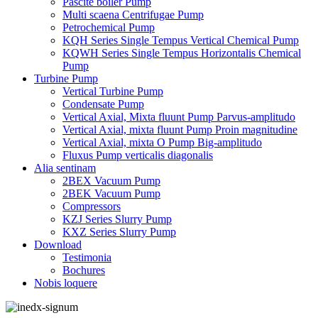
Pascite boiler Pump
Multi scaena Centrifugae Pump
Petrochemical Pump
KQH Series Single Tempus Vertical Chemical Pump
KQWH Series Single Tempus Horizontalis Chemical
Pump
Turbine Pump
Vertical Turbine Pump
Condensate Pump
Vertical Axial, Mixta fluunt Pump Parvus-amplitudo
Vertical Axial, mixta fluunt Pump Proin magnitudine
Vertical Axial, mixta O Pump Big-amplitudo
Fluxus Pump verticalis diagonalis
Alia sentinam
2BEX Vacuum Pump
2BEK Vacuum Pump
Compressors
KZJ Series Slurry Pump
KXZ Series Slurry Pump
Download
Testimonia
Bochures
Nobis loquere