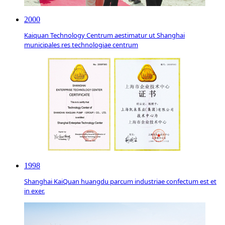
2000
Kaiquan Technology Centrum aestimatur ut Shanghai
municipales res technologiae centrum
1998
Shanghai KaiQuan huangdu parcum industriae confectum est et
in exer.