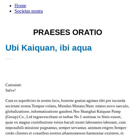
Home
Societas nostra
PRAESES ORATIO
Ubi Kaiquan, ibi aqua
Carissimi:
Salve!
Cum es superficies in nostro loco, honeste gratias agimus tibi pro iucunda
societate nostra.Tempus volans, Mundus Mutans.Nunc omnes novo saeculo,
globalizatione, informatizatione gaudent.Nos Shanghai Kaiquan Pump
(Group) Co., Ltd ingravescebant ut turbae No.1 sentinae in Sinis essent,
quae ex magna contributione totius baculi nostri laborantes laborant, cum
impossibili missione pugnamus, semper servamus. animum erigere.Semper
credo clientes et conatibus nostros phaenomenon harmoniae exsistere, et