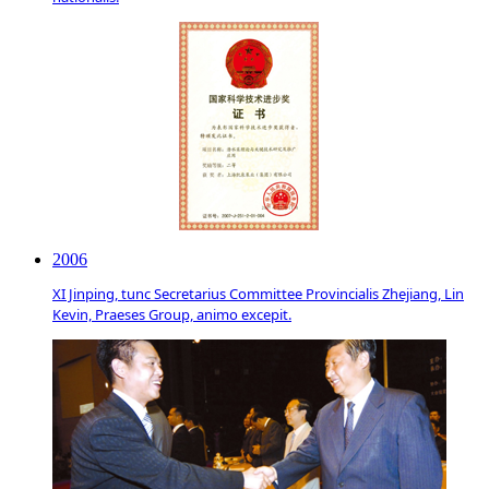
2006
XI Jinping, tunc Secretarius Committee Provincialis Zhejiang, Lin
Kevin, Praeses Group, animo excepit.