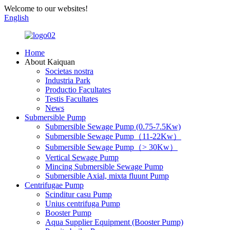
Welcome to our websites!
English
Home
About Kaiquan
Societas nostra
Industria Park
Productio Facultates
Testis Facultates
News
Submersible Pump
Submersible Sewage Pump (0.75-7.5Kw)
Submersible Sewage Pump（11-22Kw）
Submersible Sewage Pump（> 30Kw）
Vertical Sewage Pump
Mincing Submersible Sewage Pump
Submersible Axial, mixta fluunt Pump
Centrifugae Pump
Scinditur casu Pump
Unius centrifuga Pump
Booster Pump
Aqua Supplier Equipment (Booster Pump)