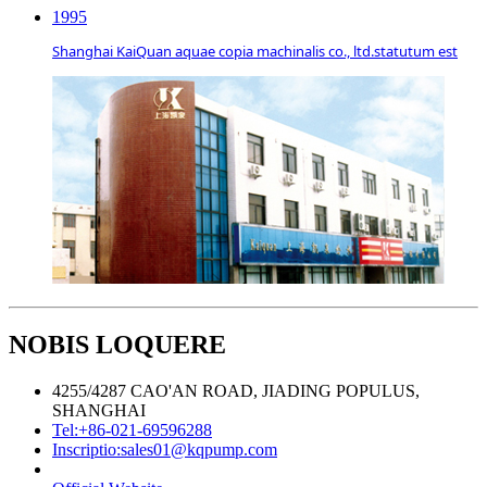
1995
Shanghai KaiQuan aquae copia machinalis co., ltd.statutum est
NOBIS LOQUERE
4255/4287 CAO'AN ROAD, JIADING POPULUS,
SHANGHAI
Tel:
+86-021-69596288
Inscriptio:
sales01@kqpump.com